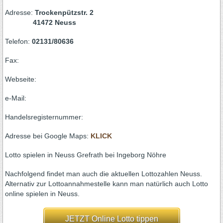
Adresse:
Trockenpützstr. 2
41472 Neuss
Telefon:
02131/80636
Fax:
Webseite:
e-Mail:
Handelsregisternummer:
Adresse bei Google Maps:
KLICK
Lotto spielen in Neuss Grefrath bei Ingeborg Nöhre
Nachfolgend findet man auch die aktuellen Lottozahlen Neuss.
Alternativ zur Lottoannahmestelle kann man natürlich auch Lotto
online spielen in Neuss.
JETZT Online Lotto tippen