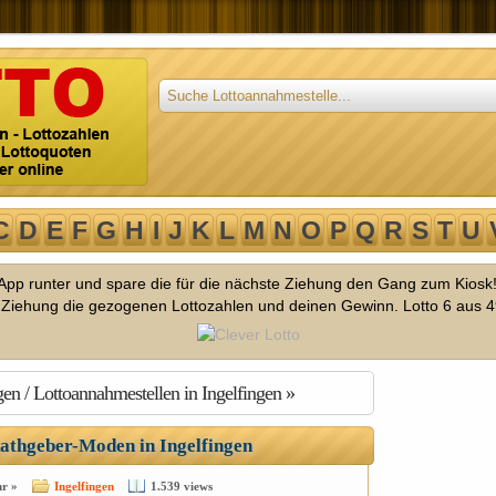
C
D
E
F
G
H
I
J
K
L
M
N
O
P
Q
R
S
T
U
o App runter und spare die für die nächste Ziehung den Gang zum Kiosk
r Ziehung die gezogenen Lottozahlen und deinen Gewinn. Lotto 6 aus 4
gen / Lottoannahmestellen in Ingelfingen »
athgeber-Moden in Ingelfingen
r »
Ingelfingen
1.539 views