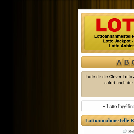
A
B
Lade dir die Clever Lott
sofort nach de
« Lotto Ingelfin
Lottoannahmestelle R
Meh