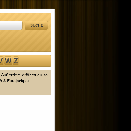
V
W
Z
! Außerdem erfährst du so
9 & Eurojackpot