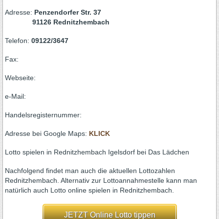
Adresse:
Penzendorfer Str. 37
91126 Rednitzhembach
Telefon:
09122/3647
Fax:
Webseite:
e-Mail:
Handelsregisternummer:
Adresse bei Google Maps:
KLICK
Lotto spielen in Rednitzhembach Igelsdorf bei Das Lädchen
Nachfolgend findet man auch die aktuellen Lottozahlen
Rednitzhembach. Alternativ zur Lottoannahmestelle kann man
natürlich auch Lotto online spielen in Rednitzhembach.
JETZT Online Lotto tippen