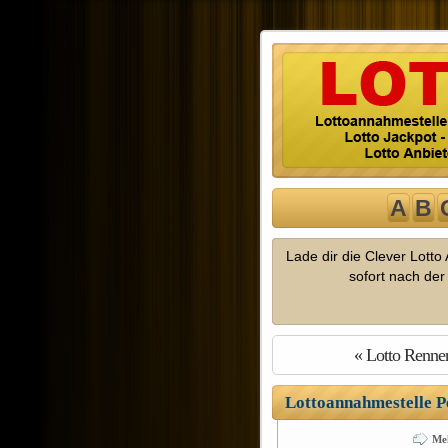
A
B
Lade dir die Clever Lott
sofort nach de
« Lotto Renne
Lottoannahmestelle P
Me