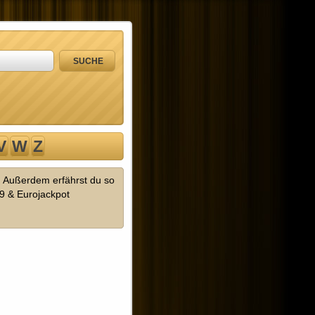
V
W
Z
! Außerdem erfährst du so
9 & Eurojackpot