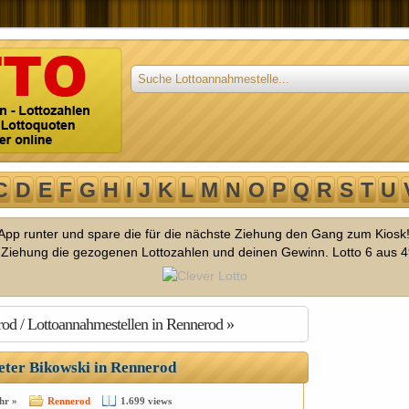
C
D
E
F
G
H
I
J
K
L
M
N
O
P
Q
R
S
T
U
o App runter und spare die für die nächste Ziehung den Gang zum Kiosk
r Ziehung die gezogenen Lottozahlen und deinen Gewinn. Lotto 6 aus 4
rod / Lottoannahmestellen in Rennerod »
eter Bikowski in Rennerod
hr »
Rennerod
1.699 views