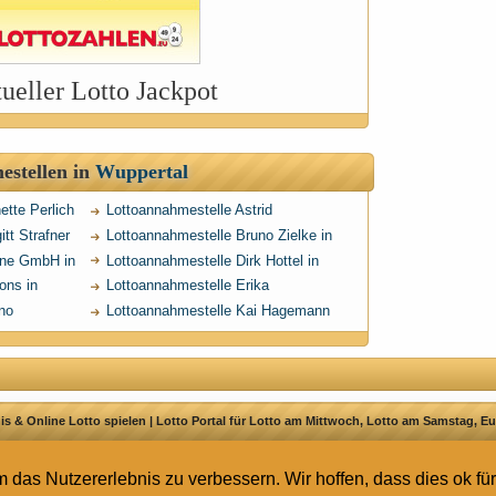
ueller Lotto Jackpot
estellen in
Wuppertal
ette Perlich
Lottoannahmestelle Astrid
al
Kleinschmidt in Wuppertal
tt Strafner
Lottoannahmestelle Bruno Zielke in
Wuppertal
fne GmbH in
Lottoannahmestelle Dirk Hottel in
Wuppertal
ons in
Lottoannahmestelle Erika
Theimann in Wuppertal
no
Lottoannahmestelle Kai Hagemann
al
Lotto-Center am Rott in Wuppertal
s & Online Lotto spielen | Lotto Portal für Lotto am Mittwoch, Lotto am Samstag, Eu
as Nutzererlebnis zu verbessern. Wir hoffen, dass dies ok für 