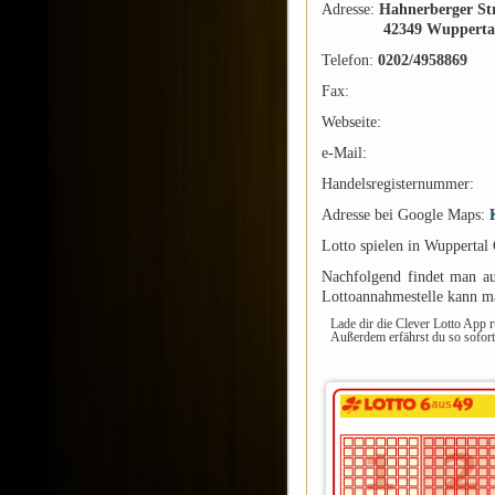
Adresse:
Hahnerberger Str
42349 Wupperta
Telefon:
0202/4958869
Fax:
Webseite:
e-Mail:
Handelsregisternummer:
Adresse bei Google Maps:
Lotto spielen in Wuppertal
Nachfolgend findet man auc
Lottoannahmestelle kann ma
Lade dir die Clever Lotto App 
Außerdem erfährst du so sofor