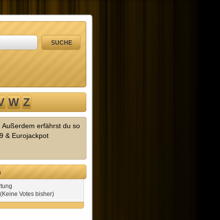
V
W
Z
! Außerdem erfährst du so
9 & Eurojackpot
n
tung
(Keine Votes bisher)