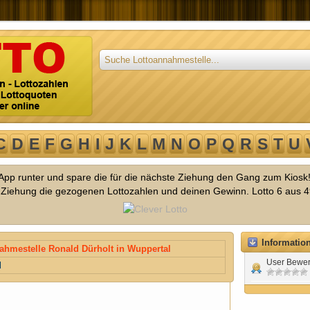
C
D
E
F
G
H
I
J
K
L
M
N
O
P
Q
R
S
T
U
o App runter und spare die für die nächste Ziehung den Gang zum Kiosk
r Ziehung die gezogenen Lottozahlen und deinen Gewinn. Lotto 6 aus 4
Informatio
ahmestelle Ronald Dürholt in Wuppertal
User Bewer
l