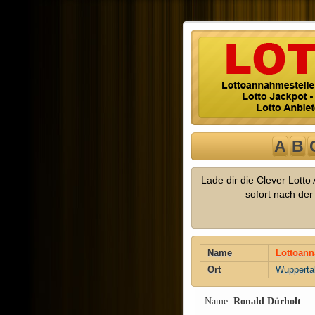
A
B
Lade dir die Clever Lott
sofort nach de
Name
Lottoann
Ort
Wupperta
Name:
Ronald Dürholt